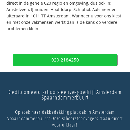
direct in de gehele 020 regio en omgeving, dus ook in:
Amstelveen, IJmuiden, Hoofddorp, Schiphol, Aalsmeer en
uiteraard in 1011 TT Amsterdam. Wanneer u voor ons kiest
en met onze vakmensen werkt dan is de kans op verdere
problemen klein.
020-2184250
Gediplomeerd schoorsteenveegbedrijf Amsterdam
Spaarndammerbuurt
Op zoek naar dakbedekking plat dak in Amsterdam
Spaarndammerbuurt? Onze schoorsteenvegers staan direct
voor u klaar!