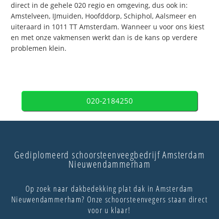
direct in de gehele 020 regio en omgeving, dus ook in:
Amstelveen, IJmuiden, Hoofddorp, Schiphol, Aalsmeer en
uiteraard in 1011 TT Amsterdam. Wanneer u voor ons kiest
en met onze vakmensen werkt dan is de kans op verdere
problemen klein.
020-2184250
Gediplomeerd schoorsteenveegbedrijf Amsterdam
Nieuwendammerham
Op zoek naar dakbedekking plat dak in Amsterdam
Nieuwendammerham? Onze schoorsteenvegers staan direct
voor u klaar!