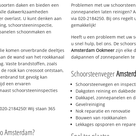
i soorten daken en bieden een
Problemen met uw schoorsteen,
 Alle dakwerkzaamheden
zonnepanelen laten reinigen? A
er overlast. U kunt denken aan
via 020-2184250. Bij ons regelt 
ing, schoorsteeninspectie,
gemakkelijk!
nepanelen schoonmaken en
Heeft u een probleem met uw s
u snel hulp, bel ons. De schoo
 olie komen onverbrande deeltjes
Amsterdam Ookmeer
zijn elke 
 aan de wand van het rookkanaal
dakpannen of zonnepanelen te 
g. Vaste brandstoffen, zoals
t de rook kan creosoot ontstaan,
Schoorsteenveger
Amster
enbrand tot gevolg kan
ijd een ervaren
Schoorsteenvegen en inspect
naast schoorsteeninspecties
Dakgoten reining en dakbede
Dakkapel, zonnepanelen en d
Gevelreiniging
020-2184250! Wij staan 365
Nok reparatie en renovatie
Bouwen van rookkanalen
Lekkages opsporen en repare
io Amsterdam?