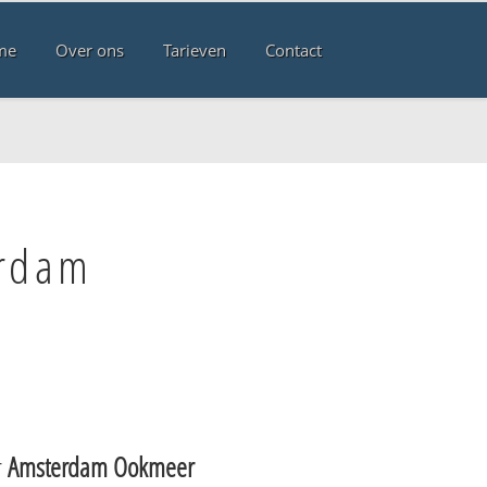
me
Over ons
Tarieven
Contact
erdam
r
Amsterdam Ookmeer