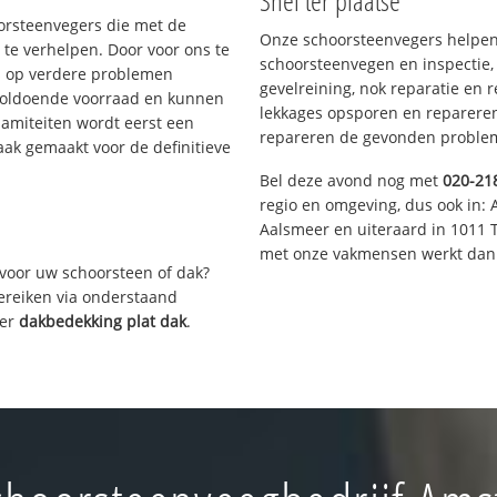
Snel ter plaatse
oorsteenvegers die met de
Onze schoorsteenvegers helpen 
te verhelpen. Door voor ons te
schoorsteenvegen en inspectie,
s op verdere problemen
gevelreining, nok reparatie en 
voldoende voorraad en kunnen
lekkages opsporen en repareren.
lamiteiten wordt eerst een
repareren de gevonden problem
aak gemaakt voor de definitieve
Bel deze avond nog met
020-21
regio en omgeving, dus ook in: 
Aalsmeer en uiteraard in 1011 
met onze vakmensen werkt dan 
voor uw schoorsteen of dak?
bereiken via onderstaand
ver
dakbedekking plat dak
.