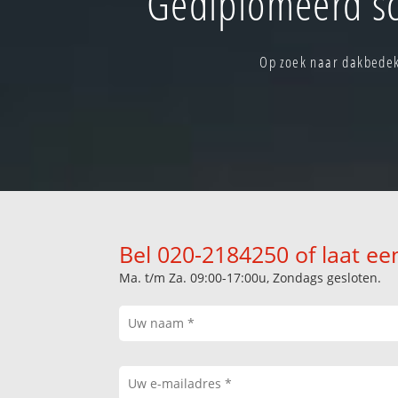
Gediplomeerd s
Op zoek naar dakbedek
Bel 020-2184250 of laat ee
Ma. t/m Za. 09:00-17:00u, Zondags gesloten.