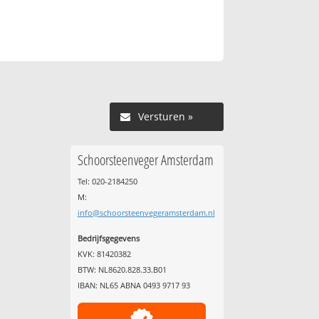
Versturen »
Schoorsteenveger Amsterdam
Tel: 020-2184250
M:
info@schoorsteenvegeramsterdam.nl
Bedrijfsgegevens
KVK: 81420382
BTW: NL8620.828.33.B01
IBAN: NL65 ABNA 0493 9717 93