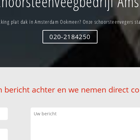
choorsteenveegbedrijf Am
king plat dak in Amsterdam Ookmeer? Onze schoorsteenvegers staa
020-2184250
n bericht achter en we nemen direct co