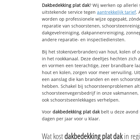
Dakbedekking plat dak
? Wij werken op allerle
uitstekende service tegen
aantrekkelijk tarief
.
worden op professionele wijze opgepakt, zónd
reparatie van schoorstenen, schoorsteenreinig
dakgevelreiniging, dakpannenreiniging, zon
andere reparatie- en inspectiediensten.
Bij het stoken(verbranden) van hout, kolen of
in het rookkanaal. Deze deeltjes hechten zich
en vormen een teerachtige, zeer brandbare laa
hout en kolen, zorgen voor meer vervuiling. Ui
een aanslag die kan branden en een schoorste
hebben. Schakel bij schoorsteenproblemen alt
schoorsteenvegersbedrijf in onze vakmannen, 
ook schoorstseenlekkages verhelpen.
Voor
dakbedekking plat dak
belt u deze avond 
dagen per jaar voor u klaar.
Wat kost
dakbedekking plat dak
in reg