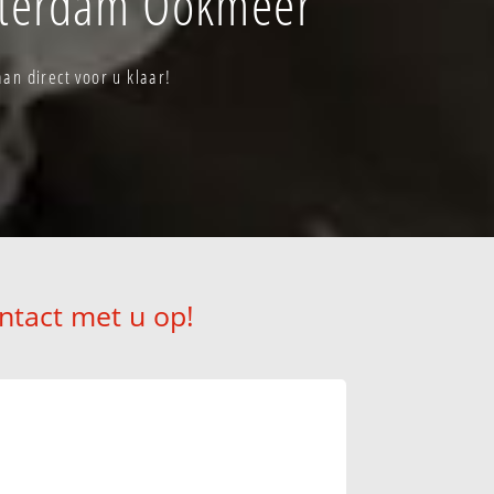
sterdam Ookmeer
n direct voor u klaar!
ntact met u op!