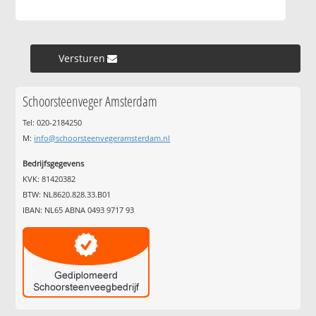
Versturen »
Schoorsteenveger Amsterdam
Tel: 020-2184250
M:
info@schoorsteenvegeramsterdam.nl
Bedrijfsgegevens
KVK: 81420382
BTW: NL8620.828.33.B01
IBAN: NL65 ABNA 0493 9717 93