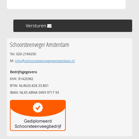
Versturen »
Schoorsteenveger Amsterdam
Tel: 020-2184250
M:
info@schoorsteenvegeramsterdam.nl
Bedrijfsgegevens
KVK: 81420382
BTW: NL8620.828.33.B01
IBAN: NL65 ABNA 0493 9717 93