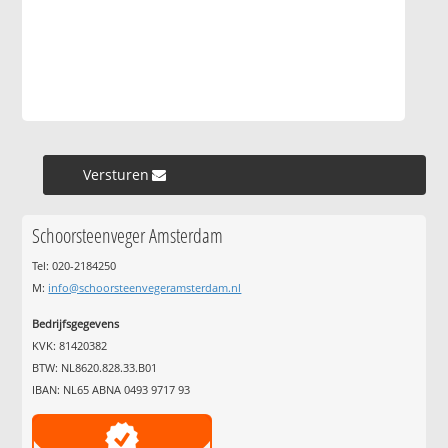
Versturen »
Schoorsteenveger Amsterdam
Tel: 020-2184250
M:
info@schoorsteenvegeramsterdam.nl
Bedrijfsgegevens
KVK: 81420382
BTW: NL8620.828.33.B01
IBAN: NL65 ABNA 0493 9717 93