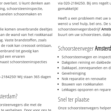
er overlast. U kunt denken aan
via 020-2184250. Bij ons regelt 
ing, schoorsteeninspectie,
gemakkelijk!
nepanelen schoonmaken en
Heeft u een probleem met uw s
wenst u snel hulp, bel ons. De
 olie komen onverbrande deeltjes
schoorsteenvegersbedrijf
Amst
 aan de wand van het rookkanaal
buurt om uw schoorsteen, dakp
g. Vaste brandstoffen, zoals
t de rook kan creosoot ontstaan,
Schoorsteenveger
Amsterd
enbrand tot gevolg kan
ijd een ervaren
Schoorsteenvegen en inspect
naast schoorsteeninspecties
Dakgoten reining en dakbede
Dakkapel, zonnepanelen en d
Gevelreiniging
-2184250! Wij staan 365 dagen
Nok reparatie en renovatie
Bouwen van rookkanalen
Lekkages opsporen en repare
sterdam?
Snel ter plaatse
oorsteenvegers die met de
Onze schoorsteenvegers helpen 
te verhelpen. Door voor ons te