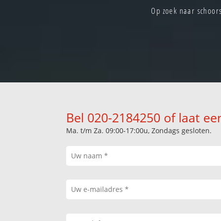
Op zoek naar schoor
Bel 020-2184250 of laat ee
Ma. t/m Za. 09:00-17:00u, Zondags gesloten.