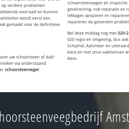
schoorsteenvegen en inspectie,
s op verdere problemen
gevelreining, nok reparatie en 
voldoende voorraad en kunnen
lekkages opsporen en repareren.
lamiteiten wordt eerst een
repareren de gevonden problem
aak gemaakt voor de definitieve
Bel deze middag nog met
020-2
020 regio en omgeving, dus ook
Schiphol, Aalsmeer en uiteraa
kiest en met onze vakmensen w
voor uw schoorsteen of dak?
klein.
bereiken via onderstaand
ver
schoorsteenveger
.
hoorsteenveegbedrijf Ams