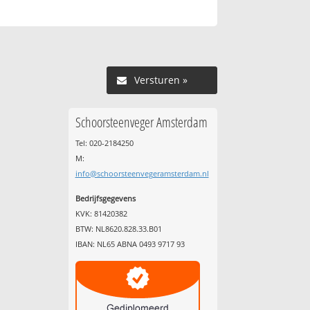
Versturen »
Schoorsteenveger Amsterdam
Tel: 020-2184250
M:
info@schoorsteenvegeramsterdam.nl
Bedrijfsgegevens
KVK: 81420382
BTW: NL8620.828.33.B01
IBAN: NL65 ABNA 0493 9717 93