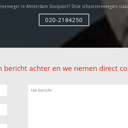
steenveger in Amsterdam Oostpoort? Onze schoorsteenvegers staan 
020-2184250
n bericht achter en we nemen direct co