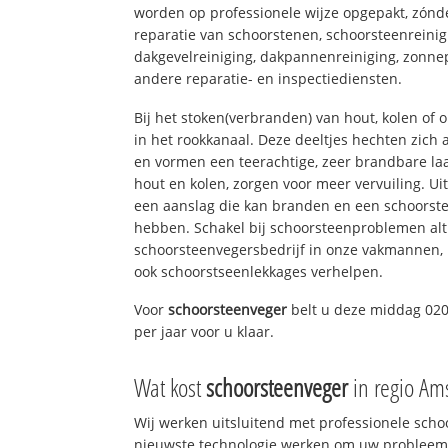
worden op professionele wijze opgepakt, zónd
reparatie van schoorstenen, schoorsteenreinig
dakgevelreiniging, dakpannenreiniging, zon
andere reparatie- en inspectiediensten.
Bij het stoken(verbranden) van hout, kolen of
in het rookkanaal. Deze deeltjes hechten zich
en vormen een teerachtige, zeer brandbare laa
hout en kolen, zorgen voor meer vervuiling. Ui
een aanslag die kan branden en een schoorste
hebben. Schakel bij schoorsteenproblemen alt
schoorsteenvegersbedrijf in onze vakmannen, 
ook schoorstseenlekkages verhelpen.
Voor
schoorsteenveger
belt u deze middag 020
per jaar voor u klaar.
Wat kost
schoorsteenveger
in regio Am
Wij werken uitsluitend met professionele sch
nieuwste technologie werken om uw probleem 