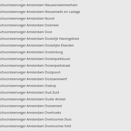
Schoorsteenveger Amsterdam Nieuwendammerham
Schoorsteenveger Amsterdam Nieuwmarkt en Lastage
Schoorsteenveger Amsterdam Noord
Schoorsteenveger Amsterdam Ookmeer
Schoorsteenveger Amsterdam Oost
Schoorsteenveger Amsterdam Oostelijk Havengebied
Schoorsteenveger Amsterdam Oostelijke Eilanden
Schoorsteenveger Amsterdam Oostenburg
Schoorsteenveger Amsterdam Oosterparkbuurt
Schoorsteenveger Amsterdam Oosterparkstraat
Schoorsteenveger Amsterdam Oostpoort
Schoorsteenveger Amsterdam Oostzanerwerf
Schoorsteenveger Amsterdam Osdorp
Schoorsteenveger Amsterdam Oud Zuid
Schoorsteenveger Amsterdam Ouder Amstel
Schoorsteenveger Amsterdam Overamstel
Schoorsteenveger Amsterdam Overhoeks
Schoorsteenveger Amsterdam Overtoomse Sluis
Schoorsteenveger Amsterdam Overtoomse Veld