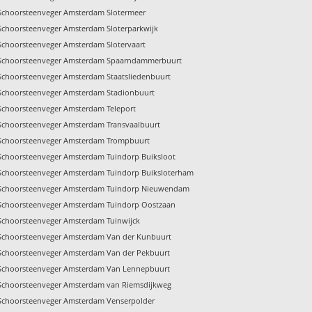
Schoorsteenveger Amsterdam Slotermeer
Schoorsteenveger Amsterdam Sloterparkwijk
Schoorsteenveger Amsterdam Slotervaart
Schoorsteenveger Amsterdam Spaarndammerbuurt
Schoorsteenveger Amsterdam Staatsliedenbuurt
Schoorsteenveger Amsterdam Stadionbuurt
Schoorsteenveger Amsterdam Teleport
Schoorsteenveger Amsterdam Transvaalbuurt
Schoorsteenveger Amsterdam Trompbuurt
Schoorsteenveger Amsterdam Tuindorp Buiksloot
Schoorsteenveger Amsterdam Tuindorp Buiksloterham
Schoorsteenveger Amsterdam Tuindorp Nieuwendam
Schoorsteenveger Amsterdam Tuindorp Oostzaan
Schoorsteenveger Amsterdam Tuinwijck
Schoorsteenveger Amsterdam Van der Kunbuurt
Schoorsteenveger Amsterdam Van der Pekbuurt
Schoorsteenveger Amsterdam Van Lennepbuurt
Schoorsteenveger Amsterdam van Riemsdijkweg
Schoorsteenveger Amsterdam Venserpolder