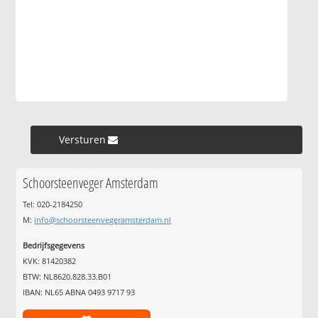
Versturen »
Schoorsteenveger Amsterdam
Tel: 020-2184250
M:
info@schoorsteenvegeramsterdam.nl
Bedrijfsgegevens
KVK: 81420382
BTW: NL8620.828.33.B01
IBAN: NL65 ABNA 0493 9717 93